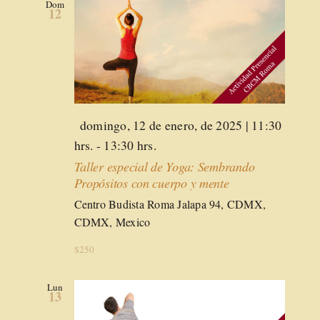
Dom
12
Destacado
domingo, 12 de enero, de 2025 | 11:30
hrs.
-
13:30 hrs.
Taller especial de Yoga: Sembrando
Propósitos con cuerpo y mente
Centro Budista Roma
Jalapa 94, CDMX,
CDMX, Mexico
$250
Lun
13