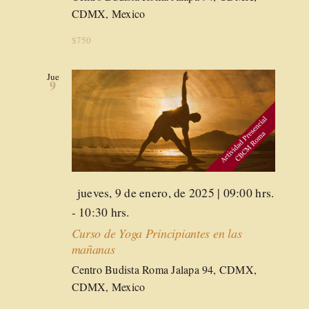
CDMX, Mexico
$750
Jue
9
Destacado
jueves, 9 de enero, de 2025 | 09:00 hrs.
-
10:30 hrs.
Curso de Yoga Principiantes en las
mañanas
Centro Budista Roma
Jalapa 94, CDMX,
CDMX, Mexico