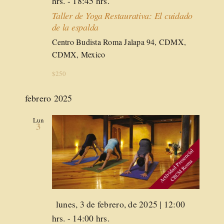
hrs.
-
18:45 hrs.
Taller de Yoga Restaurativa: El cuidado
de la espalda
Centro Budista Roma
Jalapa 94, CDMX,
CDMX, Mexico
$250
febrero 2025
Lun
3
Destacado
lunes, 3 de febrero, de 2025 | 12:00
hrs.
-
14:00 hrs.