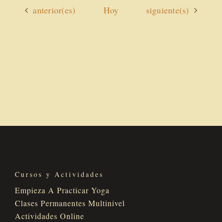
Actividades
Actividades
anterior(es)
Hoy
siguiente(s)
Cursos y Actividades
Empieza A Practicar Yoga
Clases Permanentes Multinivel
Actividades Online