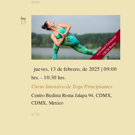
$900
Jue
13
Destacado
jueves, 13 de febrero, de 2025 | 09:00
hrs.
-
10:30 hrs.
Curso Intensivo de Yoga Principiantes
Centro Budista Roma
Jalapa 94, CDMX,
CDMX, Mexico
$750