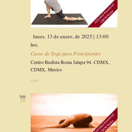
Destacado
lunes, 13 de enero, de 2025 | 13:00
hrs.
Curso de Yoga para Principiantes
Centro Budista Roma
Jalapa 94, CDMX,
CDMX, Mexico
$900
Sáb
25