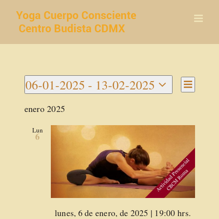
Saltar
al
contenido
Navegac
06-01-2025
 - 
13-02-2025
Navegaci
de
Lista
Seleccionar
vistas
de
enero 2025
de
fecha.
vistas
Activida
Lun
6
Destacado
lunes, 6 de enero, de 2025 | 19:00 hrs.