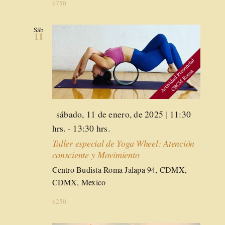
$750
Sáb
11
Destacado
sábado, 11 de enero, de 2025 | 11:30
hrs.
-
13:30 hrs.
Taller especial de Yoga Wheel: Atención
consciente y Movimiento
Centro Budista Roma
Jalapa 94, CDMX,
CDMX, Mexico
$250