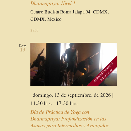
Dharmapriya: Nivel 1
Centro Budista Roma
Jalapa 94, CDMX,
CDMX, Mexico
$850
Dom
13
Destacado
domingo, 13 de septiembre, de 2026 |
11:30 hrs.
-
17:30 hrs.
Día de Práctica de Yoga con
Dharmapriya: Profundización en las
Asanas para Intermedios y Avanzados