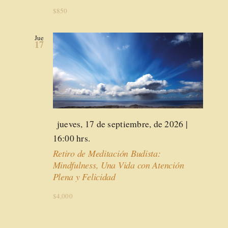
$850
Jue
17
Destacado
jueves, 17 de septiembre, de 2026 |
16:00 hrs.
Retiro de Meditación Budista:
Mindfulness, Una Vida con Atención
Plena y Felicidad
$4,000