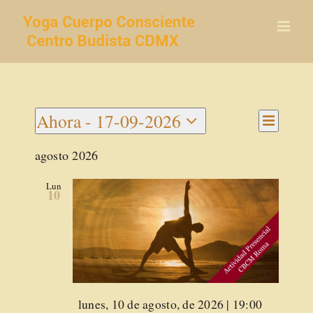
Saltar
al
contenido
Navegac
Ahora
 - 
17-09-2026
Navegaci
de
Lista
Seleccionar
vistas
de
agosto 2026
de
fecha.
vistas
Activida
Lun
10
Destacado
lunes, 10 de agosto, de 2026 | 19:00