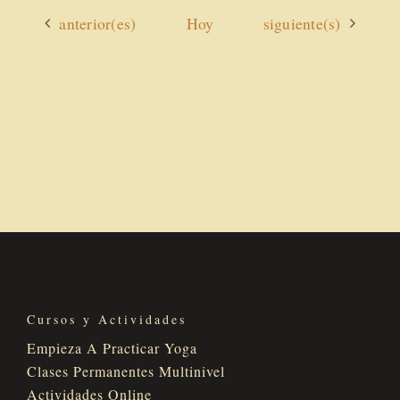
Actividades
Actividades
anterior(es)
Hoy
siguiente(s)
Cursos y Actividades
Empieza A Practicar Yoga
Clases Permanentes Multinivel
Actividades Online