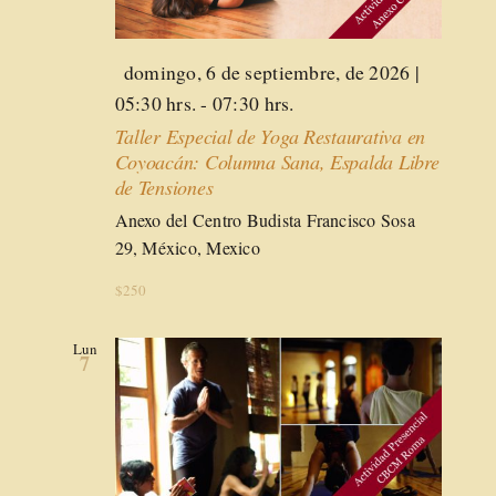
Destacado
domingo, 6 de septiembre, de 2026 |
05:30 hrs.
-
07:30 hrs.
Taller Especial de Yoga Restaurativa en
Coyoacán: Columna Sana, Espalda Libre
de Tensiones
Anexo del Centro Budista
Francisco Sosa
29, México, Mexico
$250
Lun
7