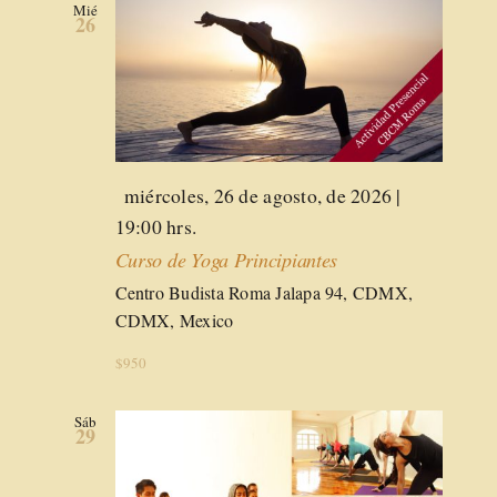
Mié
26
Destacado
miércoles, 26 de agosto, de 2026 |
19:00 hrs.
Curso de Yoga Principiantes
Centro Budista Roma
Jalapa 94, CDMX,
CDMX, Mexico
$950
Sáb
29