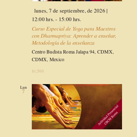
Destacado
lunes, 7 de septiembre, de 2026 |
12:00 hrs.
-
15:00 hrs.
Curso Especial de Yoga para Maestros
con Dharmapriya: Aprender a enseñar,
Metodología de la enseñanza
Centro Budista Roma
Jalapa 94, CDMX,
CDMX, Mexico
$1,500
Lun
7