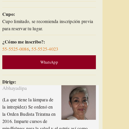
Cupo:
Cupo limitado, se recomienda inscripción previa
para reservar tu lugar.
¿Cómo me inscribo?:
55-5525-0086
,
55-5525-4023
WhatsApp
Dirige:
Abhayadipa
(La que tiene la lámpara de
la intrepidez) Se ordenó en
la Orden Budista Triratna en
2016. Imparte cursos de
mindfulness para la salud y el estrés así como