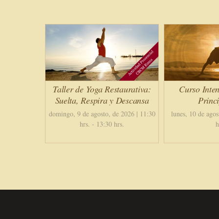
Taller de Yoga Restaurativa:
Curso Inten
Suelta, Respira y Descansa
Princi
domingo, 9 de agosto, de 2026 | 11:30
lunes, 10 de agos
hrs.
-
13:30 hrs.
h