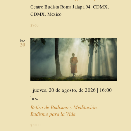
Centro Budista Roma
Jalapa 94, CDMX,
CDMX, Mexico
$760
Jue
20
Destacado
jueves, 20 de agosto, de 2026 | 16:00
hrs.
Retiro de Budismo y Meditación:
Budismo para la Vida
$3800