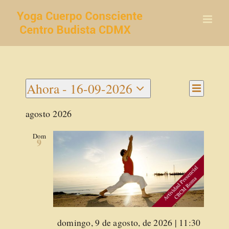
Saltar
al
contenido
Navegac
Ahora
 - 
16-09-2026
Navegaci
de
Lista
Seleccionar
vistas
de
agosto 2026
de
fecha.
vistas
Activida
Dom
9
Destacado
domingo, 9 de agosto, de 2026 | 11:30