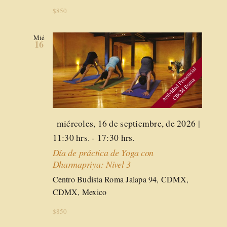
$850
Mié
16
Destacado
miércoles, 16 de septiembre, de 2026 |
11:30 hrs.
-
17:30 hrs.
Día de práctica de Yoga con
Dharmapriya: Nivel 3
Centro Budista Roma
Jalapa 94, CDMX,
CDMX, Mexico
$850