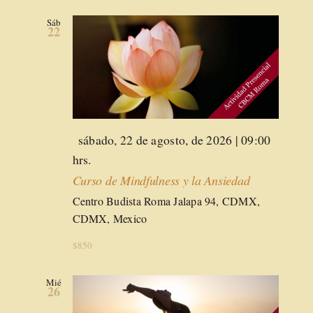
Sáb
22
Destacado
sábado, 22 de agosto, de 2026 | 09:00
hrs.
Curso de Mindfulness y la Ansiedad
Centro Budista Roma
Jalapa 94, CDMX,
CDMX, Mexico
$850
Mié
26