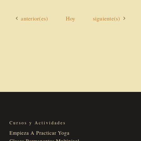
Actividades
Actividades
anterior(es)
Hoy
siguiente(s)
Cursos y Actividades
Empieza A Practicar Yoga
Clases Permanentes Multinivel