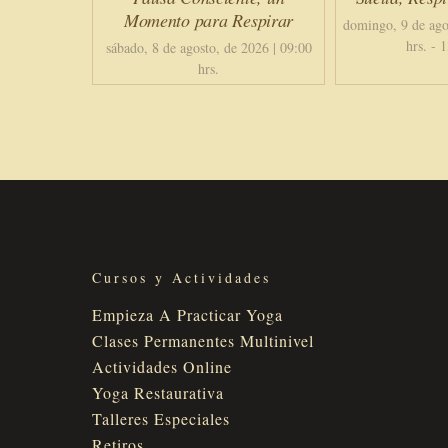
Momento para Respirar
domingo, 9 de ago
hrs.
-
1
sábado, 8 de agosto, de 2026 | 09:00
hrs.
Cursos y Actividades
Empieza A Practicar Yoga
Clases Permanentes Multinivel
Actividades Online
Yoga Restaurativa
Talleres Especiales
Retiros