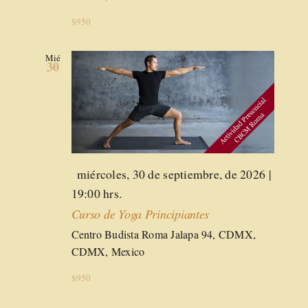
$950
Mié
30
Destacado
miércoles, 30 de septiembre, de 2026 |
19:00 hrs.
Curso de Yoga Principiantes
Centro Budista Roma
Jalapa 94, CDMX,
CDMX, Mexico
$950