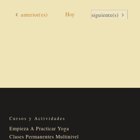
Actividades
Hoy
anterior(es)
Actividades
siguiente(s)
Cursos y Actividades
Empieza A Practicar Yoga
Clases Permanentes Multinivel