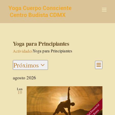
Saltar
al
contenido
Yoga para Principiantes
Yoga para Principiantes
Actividades
Navegac
Próximos
Navegaci
de
Lista
Seleccionar
vistas
de
agosto 2026
de
fecha.
vistas
Activida
Lun
10