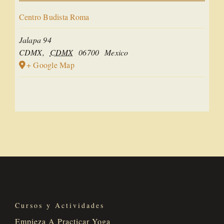
Centro Budista Roma
Jalapa 94
CDMX
,
CDMX
06700
Mexico
+ Google Map
Cursos y Actividades
Empieza A Practicar Yoga