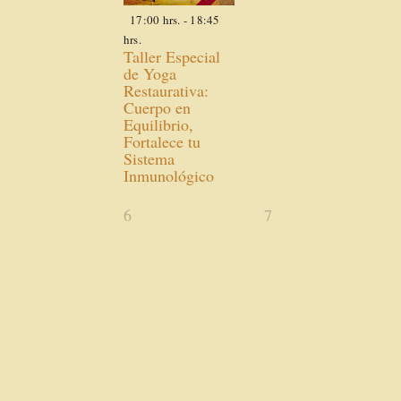
17:00 hrs.
-
18:45
hrs.
Taller Especial
de Yoga
Restaurativa:
Cuerpo en
Equilibrio,
Fortalece tu
Sistema
Inmunológico
0
0
6
7
actividades,
actividades,