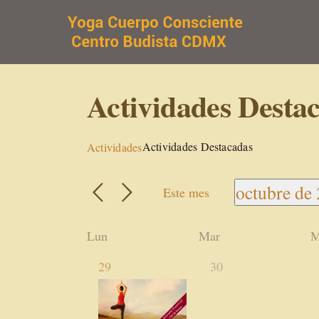
Saltar
al
contenido
Actividades Desta
Actividades Destacadas
Actividades
octubre de
Este mes
Selecciona
fecha.
Calendario
Lun
Mar
M
de
1
0
29
30
Actividades
actividad,
actividades,