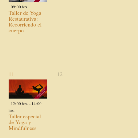
09:00 hrs.
Taller de Yoga
Restaurativa:
Recorriendo el
cuerpo
1
0
11
12
actividad,
actividades,
12:00 hrs.
-
14:00
hrs.
Taller especial
de Yoga y
Mindfulness