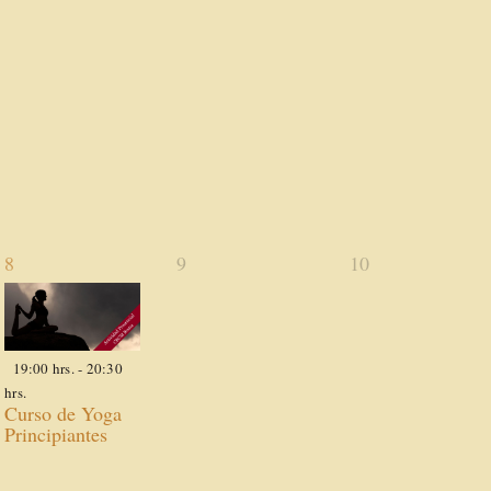
1
0
0
8
9
10
actividad,
actividades,
actividades,
19:00 hrs.
-
20:30
hrs.
Curso de Yoga
Principiantes