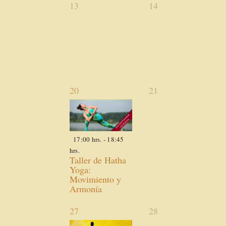
0
0
13
14
actividades,
actividades,
1
0
20
21
actividad,
actividades,
17:00 hrs.
-
18:45
hrs.
Taller de Hatha
Yoga:
Movimiento y
Armonía
1
0
27
28
actividad,
actividades,