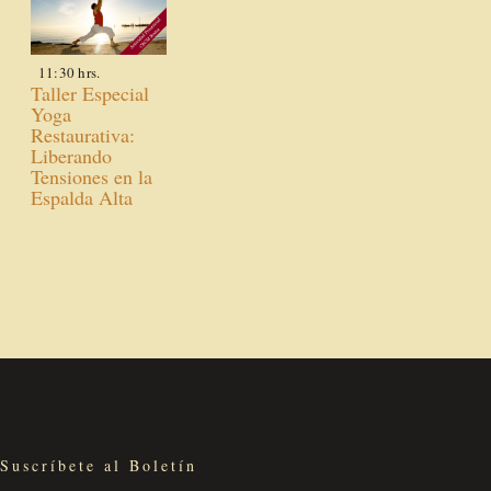
11:30 hrs.
Taller Especial
Yoga
Restaurativa:
Liberando
Tensiones en la
Espalda Alta
Suscríbete al Boletín