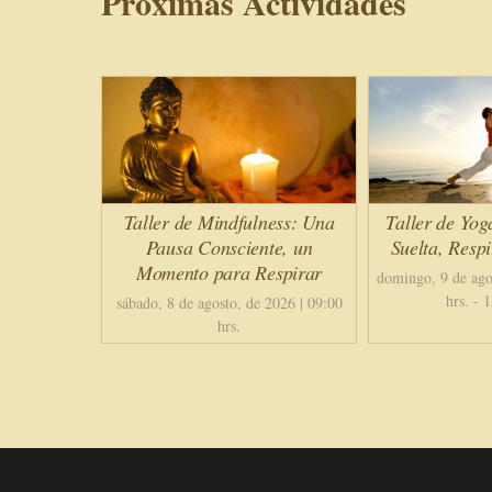
Próximas Actividades
Taller de Mindfulness: Una
Taller de Yog
Pausa Consciente, un
Suelta, Resp
Momento para Respirar
domingo, 9 de ago
hrs.
-
1
sábado, 8 de agosto, de 2026 | 09:00
hrs.