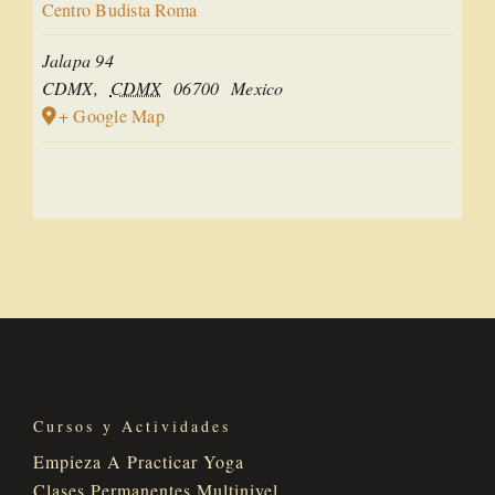
Centro Budista Roma
Jalapa 94
CDMX
,
CDMX
06700
Mexico
+ Google Map
Cursos y Actividades
Empieza A Practicar Yoga
Clases Permanentes Multinivel