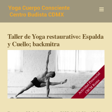
Saltar
al
contenido
Taller de Yoga restaurativo: Espalda
y Cuello; backmitra