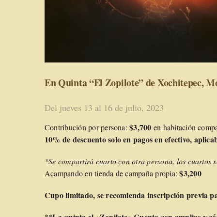
En Quinta “El Zopilote” de Xochitepec, M
Del jueves 13 al 16 de julio, 2023
$3,700
Contribución por persona:
en habitación compa
10% de descuento solo en pagos en efectivo, aplicabl
*Se compartirá cuarto con otra persona, los cuartos s
$3,200
Acampando en tienda de campaña propia:
Cupo limitado, se recomienda inscripción previa pa
**La quinta el «Zopilote» Cuenta con amplias y có