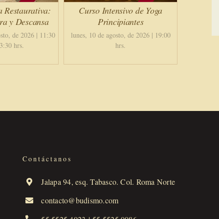
a Restaurativa:
Curso Intensivo de Yoga
ira y Descansa
Principiantes
sto, de 2026 | 11:30
lunes, 10 de agosto, de 2026 | 19:00
3:30 hrs.
hrs.
Contáctanos
Jalapa 94, esq. Tabasco. Col. Roma Norte
contacto@budismo.com