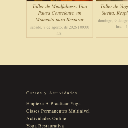
Taller de Mindfulness: Una
Taller de Yog
Pausa Consciente, un
Suelta, Resp
Momento para Respirar
domingo, 9 de ago
hrs.
-
1
sábado, 8 de agosto, de 2026 | 09:00
hrs.
Cursos y Actividades
Empieza A Practicar Yoga
Clases Permanentes Multinivel
Actividades Online
Yoga Restaurativa