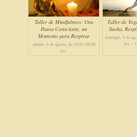
Taller de Mindfulness: Una
Taller de Yog
Pausa Consciente, un
Suelta, Resp
Momento para Respirar
domingo, 9 de ago
hrs.
-
1
sábado, 8 de agosto, de 2026 | 09:00
hrs.