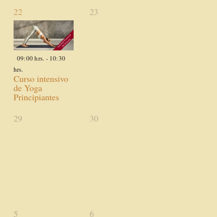
1
0
22
23
actividad,
actividades,
09:00 hrs.
-
10:30
hrs.
Curso intensivo
de Yoga
Principiantes
0
0
29
30
actividades,
actividades,
0
0
5
6