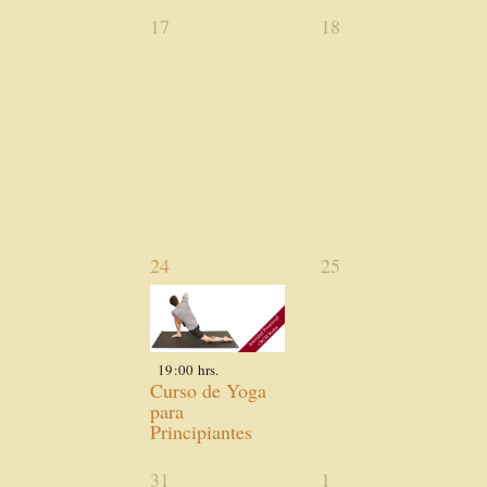
0
0
17
18
actividades,
actividades,
1
0
24
25
actividad,
actividades,
19:00 hrs.
Curso de Yoga
para
Principiantes
0
0
31
1