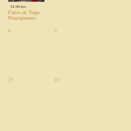
14:00 hrs.
Curso de Yoga
Principiantes
0
0
8
9
actividades,
actividades,
0
0
15
16
actividades,
actividades,