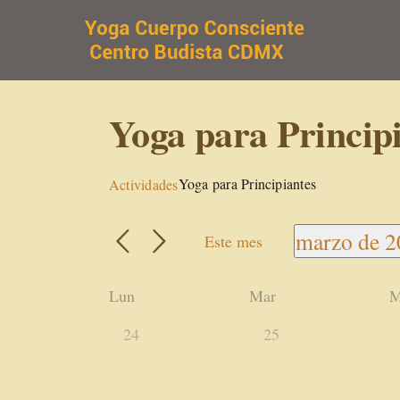
Saltar
al
contenido
Yoga para Princip
Yoga para Principiantes
Actividades
marzo de 2
Este mes
Selecciona
fecha.
Calendario
Lun
Mar
M
de
0
0
24
25
Actividades
actividades,
actividades,