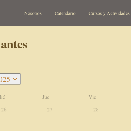
Nosotros
Calendario
Cursos y Actividades
iantes
025
r
ié
Jue
Vie
0
0
0
26
27
28
actividades,
actividades,
actividades,