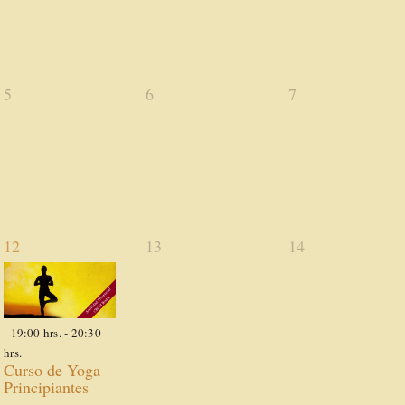
0
0
0
5
6
7
actividades,
actividades,
actividades,
1
0
0
12
13
14
actividad,
actividades,
actividades,
19:00 hrs.
-
20:30
hrs.
Curso de Yoga
Principiantes