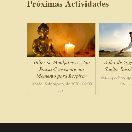
Próximas Actividades
Taller de Mindfulness: Una
Taller de Yog
Pausa Consciente, un
Suelta, Resp
Momento para Respirar
domingo, 9 de ago
hrs.
-
1
sábado, 8 de agosto, de 2026 | 09:00
hrs.