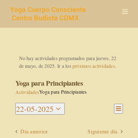
Saltar
al
contenido
No hay actividades programados para jueves, 22
de mayo, de 2025. Ir a los
próximos actividades
.
Yoga para Principiantes
Yoga para Principiantes
Actividades
Navegac
22-05-2025
Navegaci
de
Día
Seleccionar
vistas
de
de
fecha.
vistas
Activida
Día anterior
Siguiente día