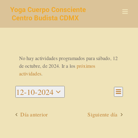
Saltar
al
contenido
No hay actividades programados para sábado, 12
de octubre, de 2024. Ir a los
próximos
actividades
.
Navegac
12-10-2024
Navegaci
de
Día
Seleccionar
vistas
de
de
fecha.
vistas
Activida
Día anterior
Siguiente día