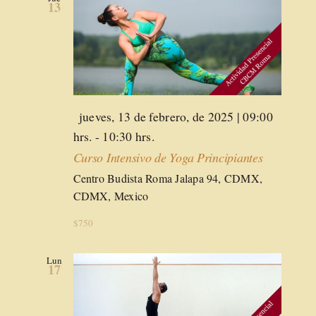
13
Destacado
jueves, 13 de febrero, de 2025 | 09:00
hrs.
-
10:30 hrs.
Curso Intensivo de Yoga Principiantes
Centro Budista Roma
Jalapa 94, CDMX,
CDMX, Mexico
$750
Lun
17