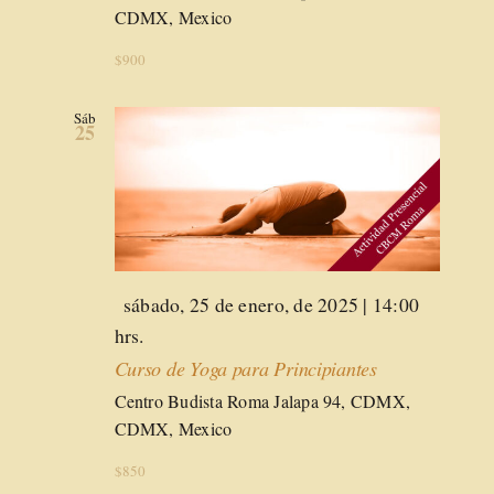
CDMX, Mexico
$900
Sáb
25
Destacado
sábado, 25 de enero, de 2025 | 14:00
hrs.
Curso de Yoga para Principiantes
Centro Budista Roma
Jalapa 94, CDMX,
CDMX, Mexico
$850