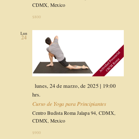
CDMX, Mexico
$800
Lun
24
Destacado
lunes, 24 de marzo, de 2025 | 19:00
hrs.
Curso de Yoga para Principiantes
Centro Budista Roma
Jalapa 94, CDMX,
CDMX, Mexico
$900