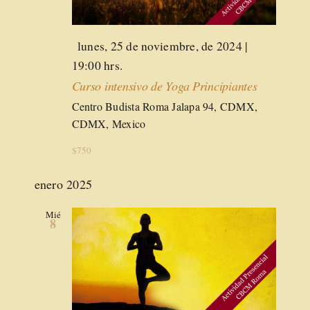
Destacado
lunes, 25 de noviembre, de 2024 |
19:00 hrs.
Curso intensivo de Yoga Principiantes
Centro Budista Roma
Jalapa 94, CDMX,
CDMX, Mexico
$750
enero 2025
Mié
8