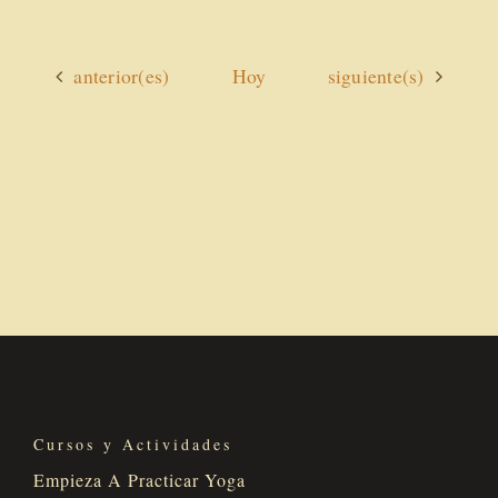
Actividades
Actividades
anterior(es)
Hoy
siguiente(s)
Cursos y Actividades
Empieza A Practicar Yoga