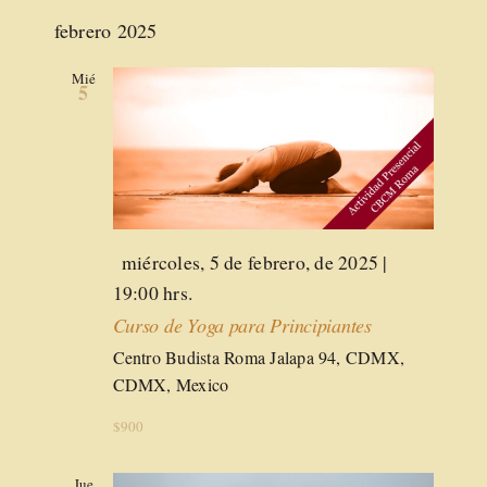
febrero 2025
Mié
5
Destacado
miércoles, 5 de febrero, de 2025 |
19:00 hrs.
Curso de Yoga para Principiantes
Centro Budista Roma
Jalapa 94, CDMX,
CDMX, Mexico
$900
Jue