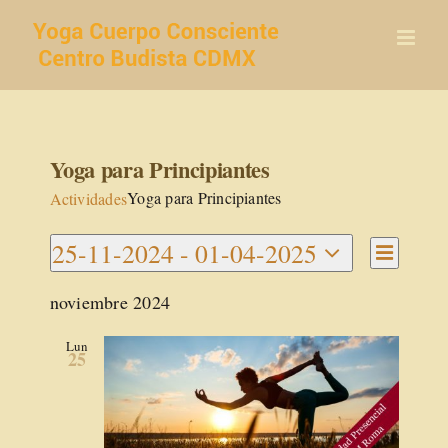
Saltar
al
contenido
Yoga para Principiantes
Yoga para Principiantes
Actividades
Navegac
25-11-2024
 - 
01-04-2025
Navegaci
de
Lista
Seleccionar
vistas
de
noviembre 2024
de
fecha.
vistas
Activida
Lun
25