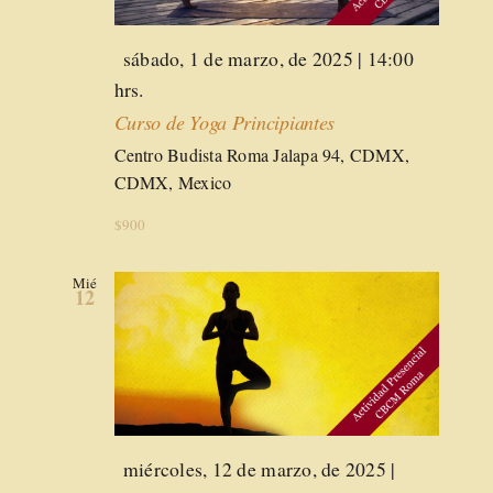
Destacado
sábado, 1 de marzo, de 2025 | 14:00
hrs.
Curso de Yoga Principiantes
Centro Budista Roma
Jalapa 94, CDMX,
CDMX, Mexico
$900
Mié
12
Destacado
miércoles, 12 de marzo, de 2025 |