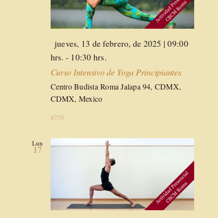
Destacado
jueves, 13 de febrero, de 2025 | 09:00
hrs.
-
10:30 hrs.
Curso Intensivo de Yoga Principiantes
Centro Budista Roma
Jalapa 94, CDMX,
CDMX, Mexico
$750
Lun
17