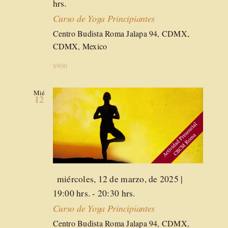
hrs.
Curso de Yoga Principiantes
Centro Budista Roma
Jalapa 94, CDMX,
CDMX, Mexico
$900
Mié
12
Destacado
miércoles, 12 de marzo, de 2025 |
19:00 hrs.
-
20:30 hrs.
Curso de Yoga Principiantes
Centro Budista Roma
Jalapa 94, CDMX,