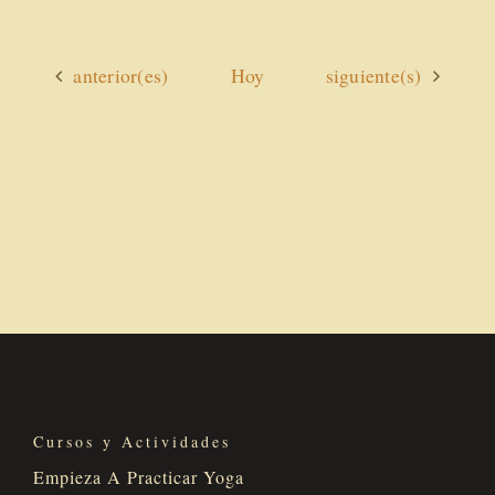
Actividades
Actividades
anterior(es)
Hoy
siguiente(s)
Cursos y Actividades
Empieza A Practicar Yoga