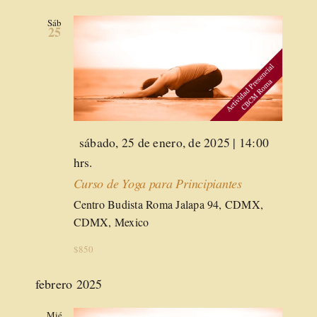
Sáb
25
Destacado
sábado, 25 de enero, de 2025 | 14:00
hrs.
Curso de Yoga para Principiantes
Centro Budista Roma
Jalapa 94, CDMX,
CDMX, Mexico
$850
febrero 2025
Mié