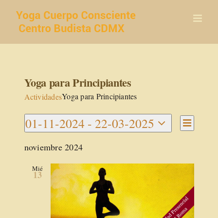
Saltar
al
contenido
Yoga para Principiantes
Yoga para Principiantes
Actividades
Navegac
01-11-2024
 - 
22-03-2025
Navegaci
de
Lista
Seleccionar
vistas
de
noviembre 2024
de
fecha.
vistas
Activida
Mié
13