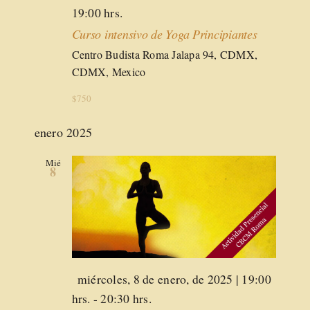
19:00 hrs.
Curso intensivo de Yoga Principiantes
Centro Budista Roma
Jalapa 94, CDMX,
CDMX, Mexico
$750
enero 2025
Mié
8
Destacado
miércoles, 8 de enero, de 2025 | 19:00
hrs.
-
20:30 hrs.