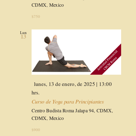
CDMX, Mexico
$750
Lun
13
Destacado
lunes, 13 de enero, de 2025 | 13:00
hrs.
Curso de Yoga para Principiantes
Centro Budista Roma
Jalapa 94, CDMX,
CDMX, Mexico
$900