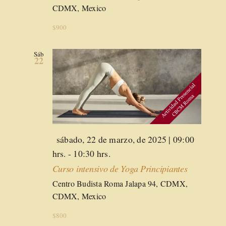
CDMX, Mexico
$900
Sáb
22
Destacado
sábado, 22 de marzo, de 2025 | 09:00
hrs.
-
10:30 hrs.
Curso intensivo de Yoga Principiantes
Centro Budista Roma
Jalapa 94, CDMX,
CDMX, Mexico
$800