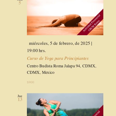
5
Destacado
miércoles, 5 de febrero, de 2025 |
19:00 hrs.
Curso de Yoga para Principiantes
Centro Budista Roma
Jalapa 94, CDMX,
CDMX, Mexico
$900
Jue
13